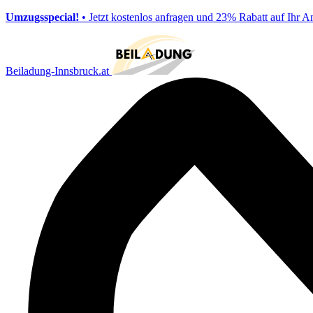
Umzugsspecial!
• Jetzt kostenlos anfragen und 23% Rabatt auf Ihr A
Beiladung-Innsbruck.at