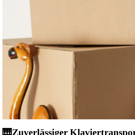
🎹Zuverlässiger Klaviertranspor