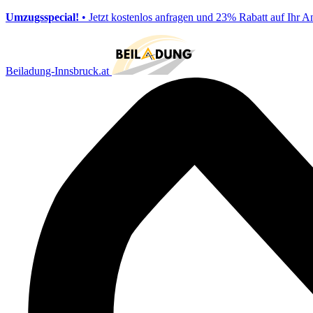
Umzugsspecial!
• Jetzt kostenlos anfragen und 23% Rabatt auf Ihr A
Beiladung-Innsbruck.at