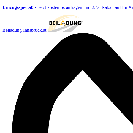
Umzugsspecial!
• Jetzt kostenlos anfragen und 23% Rabatt auf Ihr A
Beiladung-Innsbruck.at