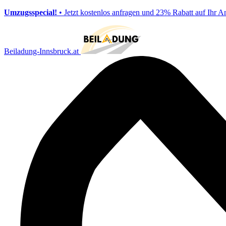
Umzugsspecial!
• Jetzt kostenlos anfragen und 23% Rabatt auf Ihr A
Beiladung-Innsbruck.at