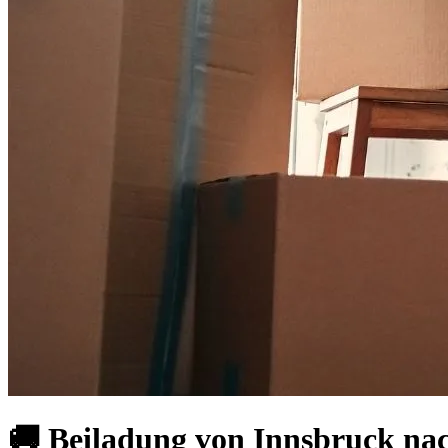
🚚 Beiladung von Innsbruck na