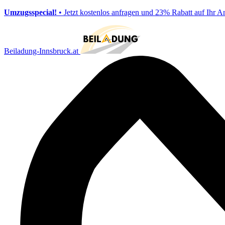
Umzugsspecial!
• Jetzt kostenlos anfragen und 23% Rabatt auf Ihr A
Beiladung-Innsbruck.at